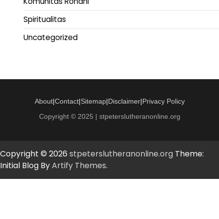
Komunitas Rohani
Spiritualitas
Uncategorized
About
|
Contact
|
Sitemap
|
Disclaimer
|
Privacy Policy
Copyright © 2025 | stpeterslutheranonline.org
Copyright © 2026
stpeterslutheranonline.org
Theme:
Initial Blog By
Artify Themes
.