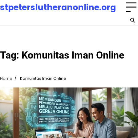
Skip
stpeterslutheranonline.org
to
content
Tag:
Komunitas Iman Online
Home
Komunitas Iman Online