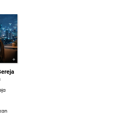
Gereja
a
eja
kan