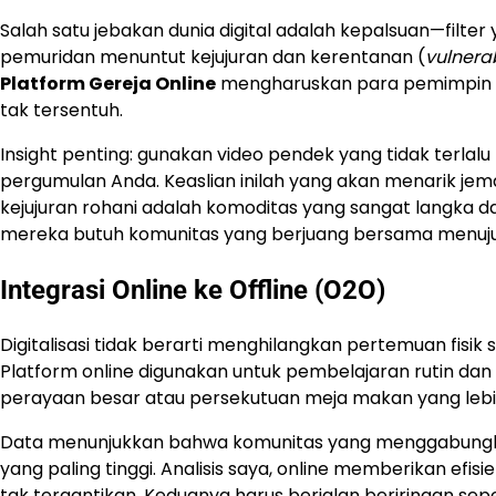
Salah satu jebakan dunia digital adalah kepalsuan—fil
pemuridan menuntut kejujuran dan kerentanan (
vulnerab
Platform Gereja Online
mengharuskan para pemimpin un
tak tersentuh.
Insight penting: gunakan video pendek yang tidak terla
pergumulan Anda. Keaslian inilah yang akan menarik jema
kejujuran rohani adalah komoditas yang sangat langka d
mereka butuh komunitas yang berjuang bersama menuju
Integrasi Online ke Offline (O2O)
Digitalisasi tidak berarti menghilangkan pertemuan fisik
Platform online digunakan untuk pembelajaran rutin dan
perayaan besar atau persekutuan meja makan yang lebih
Data menunjukkan bahwa komunitas yang menggabungkan int
yang paling tinggi. Analisis saya, online memberikan ef
tak tergantikan. Keduanya harus berjalan beriringan s