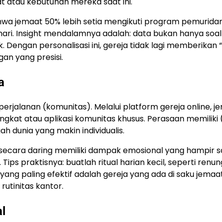
 atau kebutuhan mereka saat ini.
hwa jemaat 50% lebih setia mengikuti program pemuridan
ari. Insight mendalamnya adalah: data bukan hanya soal
Dengan personalisasi ini, gereja tidak lagi memberikan 
an yang presisi.
a
perjalanan (komunitas). Melalui platform gereja online, j
ngkat atau aplikasi komunitas khusus. Perasaan memiliki 
ah dunia yang makin individualis.
l secara daring memiliki dampak emosional yang hampir 
Tips praktisnya: buatlah ritual harian kecil, seperti renu
ja yang paling efektif adalah gereja yang ada di saku jemaa
utinitas kantor.
al