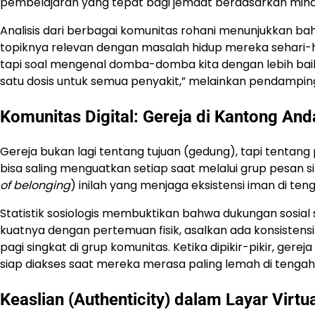
pembelajaran yang tepat bagi jemaat berdasarkan minat
Analisis dari berbagai komunitas rohani menunjukkan ba
topiknya relevan dengan masalah hidup mereka sehari-h
tapi soal mengenal domba-domba kita dengan lebih baik. 
satu dosis untuk semua penyakit,” melainkan pendamping
Komunitas Digital: Gereja di Kantong And
Gereja bukan lagi tentang tujuan (gedung), tapi tentang 
bisa saling menguatkan setiap saat melalui grup pesan si
of belonging
) inilah yang menjaga eksistensi iman di teng
Statistik sosiologis membuktikan bahwa dukungan sosia
kuatnya dengan pertemuan fisik, asalkan ada konsistensi. 
pagi singkat di grup komunitas. Ketika dipikir-pikir, gere
siap diakses saat mereka merasa paling lemah di tengah r
Keaslian (Authenticity) dalam Layar Virtu