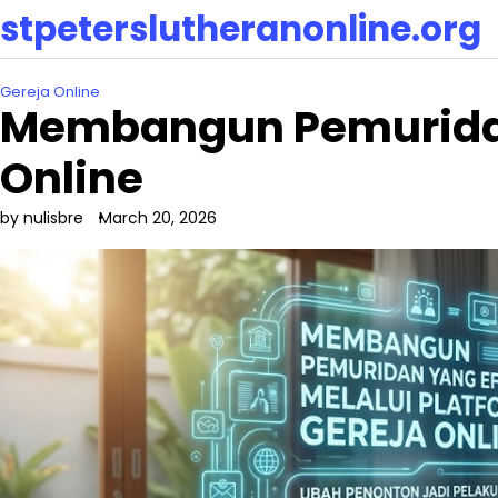
Skip
stpeterslutheranonline.org
to
content
Gereja Online
Membangun Pemuridan 
Online
by nulisbre
March 20, 2026