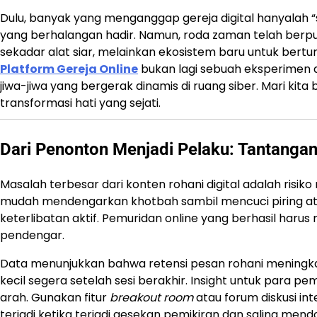
Dulu, banyak yang menganggap gereja digital hanyalah
yang berhalangan hadir. Namun, roda zaman telah berput
sekadar alat siar, melainkan ekosistem baru untuk bert
Platform Gereja Online
bukan lagi sebuah eksperimen 
jiwa-jiwa yang bergerak dinamis di ruang siber. Mari ki
transformasi hati yang sejati.
Dari Penonton Menjadi Pelaku: Tantangan 
Masalah terbesar dari konten rohani digital adalah risi
mudah mendengarkan khotbah sambil mencuci piring a
keterlibatan aktif. Pemuridan online yang berhasil h
pendengar.
Data menunjukkan bahwa retensi pesan rohani meningkat
kecil segera setelah sesi berakhir. Insight untuk para p
arah. Gunakan fitur
breakout room
atau forum diskusi int
terjadi ketika terjadi gesekan pemikiran dan saling mend