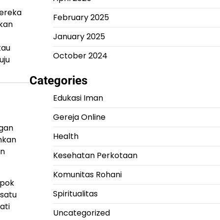
mereka
February 2025
ukan
January 2025
kau
October 2024
uju
Categories
Edukasi Iman
Gereja Online
ngan
Health
hkan
an
Kesehatan Perkotaan
Komunitas Rohani
mpok
Spiritualitas
 satu
ati
Uncategorized