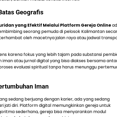
Batas Geografis
dan yang Efektif Melalui Platform Gereja Online
ad
 membimbing seorang pemuda di pelosok Kalimantan secar
 terhambat oleh macetnya jalan raya atau jadwal transpo
intens karena fokus yang lebih tajam pada substansi pemb
iman atau jurnal digital yang bisa diakses bersama anta
proses evaluasi spiritual tanpa harus menunggu pertemua
 Pertumbuhan Iman
yang sedang berjuang dengan karier, ada yang sedang
ati diri. Platform digital memungkinkan gereja untuk
lgoritma sederhana, gereja bisa menyarankan modul