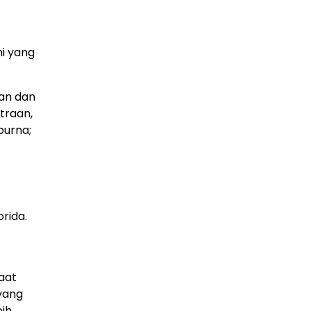
i yang
lan dan
traan,
purna;
rida.
aat
 yang
bih