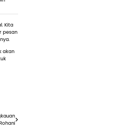
. Kita
r pesan
nya.
k akan
tuk
gkauan
Rohani