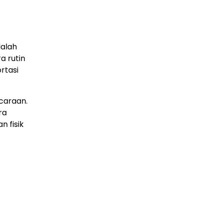
alah
a rutin
rtasi
icaraan.
ra
n fisik