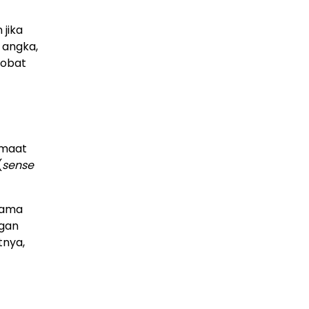
 jika
 angka,
“obat
emaat
(
sense
sama
ngan
tnya,