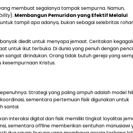
ter yang membuat segalanya tampak sempurna. Namun,
ility
).
Membangun Pemuridan yang Efektif Melalui
tuk tampil apa adanya, bukan sebagai selebritas rohan
lu banyak diedit untuk menyapa jemaat. Ceritakan kegaga
at untuk ikut terbuka. Di dunia yang penuh dengan penci
an sangat dirindukan. Orang tidak butuh gereja yang sem
 kesempurnaan Kristus.
 sepenuhnya. Strategi yang paling ampuh adalah model hib
 koordinasi, sementara pertemuan fisik digunakan untuk
 santai.
eraksi digital dan fisik memiliki tingkat loyalitas jem
isiensi, sementara offline memberikan sentuhan manusiawi
eperti dua sayap burung yang membawa gereja terbang le