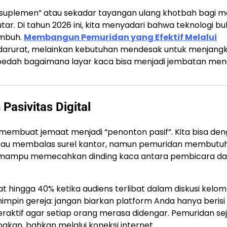
 “suplemen” atau sekadar tayangan ulang khotbah bagi 
ar. Di tahun 2026 ini, kita menyadari bahwa teknologi b
umbuh.
Membangun Pemuridan yang Efektif Melalui
darurat, melainkan kebutuhan mendesak untuk menjang
ta bedah bagaimana layar kaca bisa menjadi jembatan men
Pasivitas Digital
ko membuat jemaat menjadi “penonton pasif”. Kita bisa de
tau membalas surel kantor, namun pemuridan membutu
arus mampu memecahkan dinding kaca antara pembicara d
 hingga 40% ketika audiens terlibat dalam diskusi kelo
emimpin gereja: jangan biarkan platform Anda hanya berisi
eraktif agar setiap orang merasa didengar. Pemuridan sej
oakan, bahkan melalui koneksi internet.