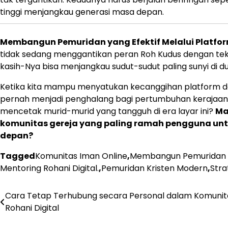
tinggi menjangkau generasi masa depan.
Membangun Pemuridan yang Efektif Melalui Platfor
tidak sedang menggantikan peran Roh Kudus dengan tek
kasih-Nya bisa menjangkau sudut-sudut paling sunyi di d
Ketika kita mampu menyatukan kecanggihan platform de
pernah menjadi penghalang bagi pertumbuhan kerajaan T
mencetak murid-murid yang tangguh di era layar ini?
Ma
komunitas gereja yang paling ramah pengguna unt
depan?
Tagged
Komunitas Iman Online
,
Membangun Pemuridan ya
Mentoring Rohani Digital.
,
Pemuridan Kristen Modern
,
Stra
Cara Tetap Terhubung secara Personal dalam Komunit
Post
Rohani Digital
navigation