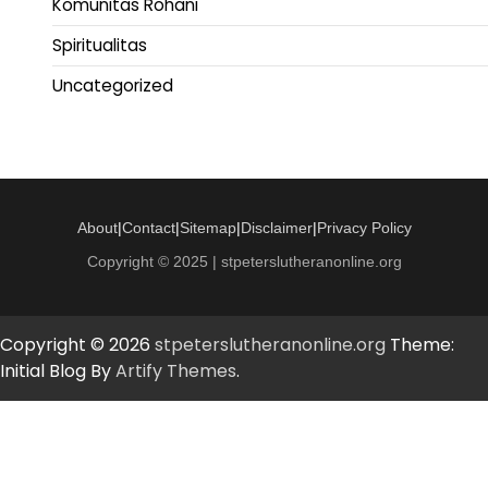
Komunitas Rohani
Spiritualitas
Uncategorized
About
|
Contact
|
Sitemap
|
Disclaimer
|
Privacy Policy
Copyright © 2025 | stpeterslutheranonline.org
Copyright © 2026
stpeterslutheranonline.org
Theme:
Initial Blog By
Artify Themes
.