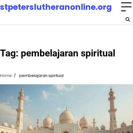
Skip
stpeterslutheranonline.org
to
content
Tag:
pembelajaran spiritual
Home
pembelajaran spiritual