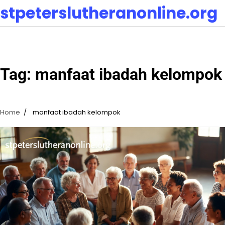
Skip
stpeterslutheranonline.org
to
content
Tag:
manfaat ibadah kelompok
Home
manfaat ibadah kelompok