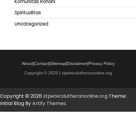
Komunitas Rohani
Spiritualitas
Uncategorized
About
|
Contact
|
Sitemap
|
Disclaimer
|
Privacy Policy
Copyright © 2025 | stpeterslutheranonline.org
Copyright © 2026
stpeterslutheranonline.org
Theme:
Initial Blog By
Artify Themes
.