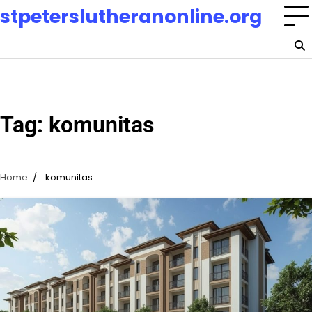
Skip
stpeterslutheranonline.org
to
content
Tag:
komunitas
Home
komunitas