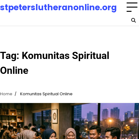
Skip
stpeterslutheranonline.org
to
content
Tag:
Komunitas Spiritual
Online
Home
Komunitas Spiritual Online