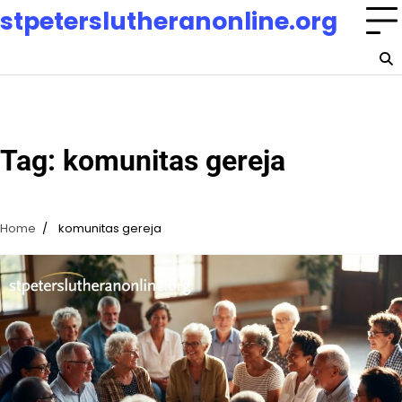
Skip
stpeterslutheranonline.org
to
content
Tag:
komunitas gereja
Home
komunitas gereja