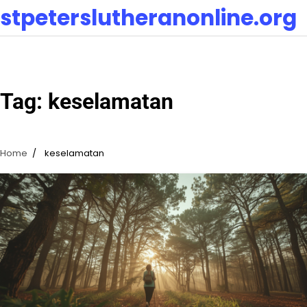
Skip
stpeterslutheranonline.org
to
content
Tag:
keselamatan
Home
keselamatan