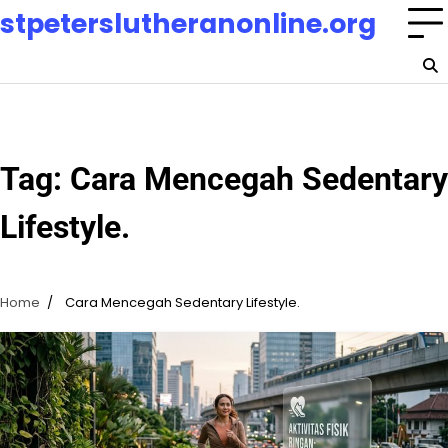
Skip
stpeterslutheranonline.org
to
content
Tag:
Cara Mencegah Sedentary
Lifestyle.
Home
Cara Mencegah Sedentary Lifestyle.